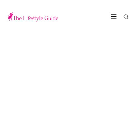
☰
GEZONDHEID & WELZIJN
De 6 beste manieren om te
ontspannen
31 January 2022
·
4 min leestijd