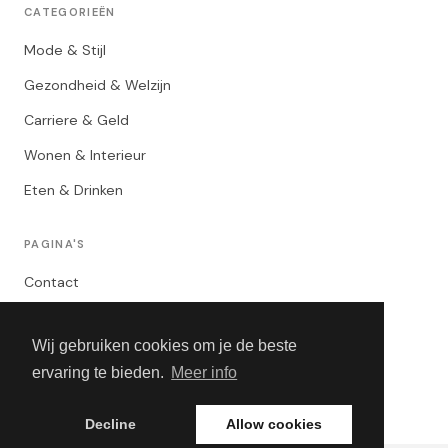
CATEGORIEËN
Mode & Stijl
Gezondheid & Welzijn
Carriere & Geld
Wonen & Interieur
Eten & Drinken
PAGINA'S
Contact
Privacybeleid
Wij gebruiken cookies om je de beste
Algemene Voorwaarden
ervaring te bieden.
Meer info
Adverteren
Decline
Allow cookies