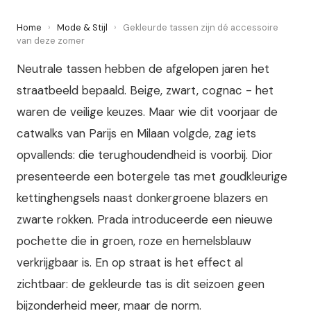
Home
›
Mode & Stijl
›
Gekleurde tassen zijn dé accessoire
van deze zomer
Neutrale tassen hebben de afgelopen jaren het
straatbeeld bepaald. Beige, zwart, cognac - het
waren de veilige keuzes. Maar wie dit voorjaar de
catwalks van Parijs en Milaan volgde, zag iets
opvallends: die terughoudendheid is voorbij. Dior
presenteerde een botergele tas met goudkleurige
kettinghengsels naast donkergroene blazers en
zwarte rokken. Prada introduceerde een nieuwe
pochette die in groen, roze en hemelsblauw
verkrijgbaar is. En op straat is het effect al
zichtbaar: de gekleurde tas is dit seizoen geen
bijzonderheid meer, maar de norm.