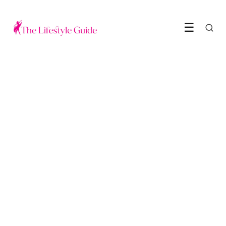
☰
MODE & STIJL
Gekleurde tassen zijn dé
accessoire van deze zomer
2 June 2026
·
5 min leestijd