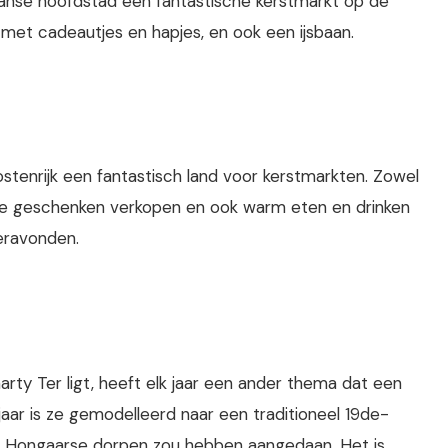
 Franse hoofdstad een fantastische kerstmarkt op de
et cadeautjes en hapjes, en ook een ijsbaan.
stenrijk een fantastisch land voor kerstmarkten. Zowel
 die geschenken verkopen en ook warm eten en drinken
eravonden.
ty Ter ligt, heeft elk jaar een ander thema dat een
 jaar is ze gemodelleerd naar een traditioneel 19de-
n Hongaarse dorpen zou hebben aangedaan. Het is