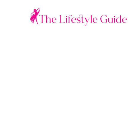
ETEN & DRINKEN
Kerst vieren in 
op je to-do lijst!