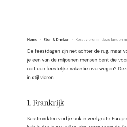
12 December 2021
·
3 min leestijd
Home
›
Eten & Drinken
›
Kerst vieren in deze landen mó
De feestdagen zijn net achter de rug, maar v
je een van de miljoenen mensen bent die voor
niet een feestelijke vakantie overwegen? Deze
in stijl vieren.
1. Frankrijk
Kerstmarkten vind je ook in veel grote Europes