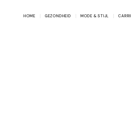
HOME
GEZONDHEID
MODE & STIJL
CARRI
deze landen móet