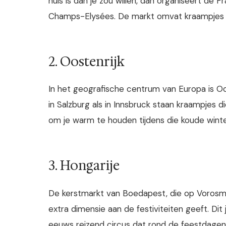
huis is dan je zou willen, dan organiseert de
Champs-Elysées. De markt omvat kraampjes m
2. Oostenrijk
In het geografische centrum van Europa is Oo
in Salzburg als in Innsbruck staan kraampjes
om je warm te houden tijdens die koude wint
3. Hongarije
De kerstmarkt van Boedapest, die op Vorosmar
extra dimensie aan de festiviteiten geeft. Dit
eeuws reizend circus dat rond de feestdage