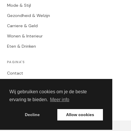
Mode & Stijl
Gezondheid & Welzijn
Carriere & Geld
Wonen & Interieur
Eten & Drinken
PAGINA'S
Contact
Privacybeleid
Wij gebruiken cookies om je de beste
Algemene Voorwaarden
ervaring te bieden.
Meer info
Adverteren
Decline
Allow cookies
© 2026 TheLifestyleGuide. Alle rechten voorbehouden.