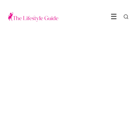
☰
WONEN & INTERIEUR
Ontdek hoe een grijze muur
jouw interieur een stijlvolle
uitstraling geeft: laat je
inspireren
25 April 2024
·
3 min leestijd